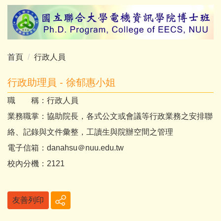
跳
到
主
要
內
首頁
行政人員
容
區
行政助理員 - 徐郁惠小姐
職 稱：行政人員
業務職掌：協助院長，各式公文或會議等行政業務之安排聯
絡、記錄與文件彙整，工讀生與院辦空間之管理
電子信箱：danahsu＠nuu.edu.tw
校內分機：2121
友善列印