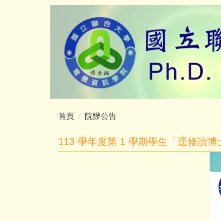
跳
到
主
要
內
容
區
首頁
院辦公告
113 學年度第 1 學期學生「逕修