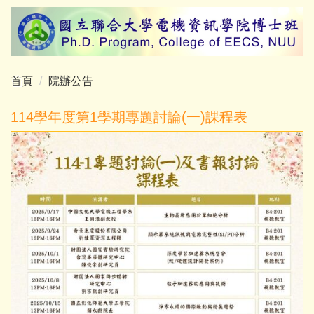
跳
到
主
要
內
首頁
院辦公告
容
區
114學年度第1學期專題討論(一)課程表